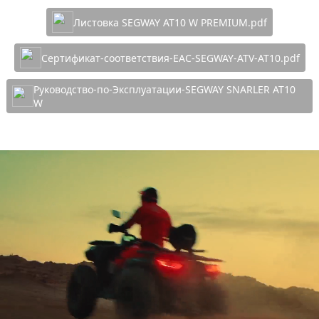
Листовка SEGWAY AT10 W PREMIUM.pdf
Cертификат-соответствия-EAC-SEGWAY-ATV-AT10.pdf
Руководство-по-Эксплуатации-SEGWAY SNARLER AT10
W