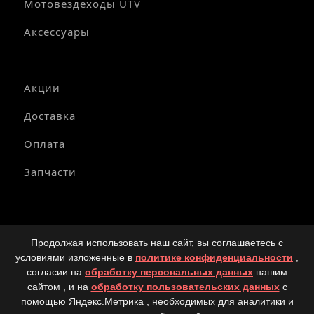
Мотовездеходы UTV
Аксессуары
Акции
Доставка
Оплата
Запчасти
© Copyright 2025-2026 Официальный дилер мототехники
Продолжая использовать наш сайт, вы соглашаетесь с
SEGWAY в России.
условиями изложенные в
политике конфиденциальности
,
Политика конфиденциальности
согласии на
обработку персональных данных
нашим
сайтом , и на
обработку пользовательских данных
с
Вся размещённая на сайте информация, касающаяся
технических характеристик и общей информации,
помощью Яндекс.Метрика , необходимых для аналитики и