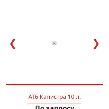
❮
❯
AT6 Канистра 10 л.
По запросу