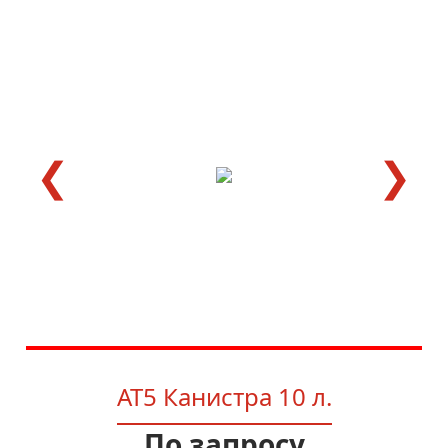
❮
❯
AT5 Канистра 10 л.
По запросу