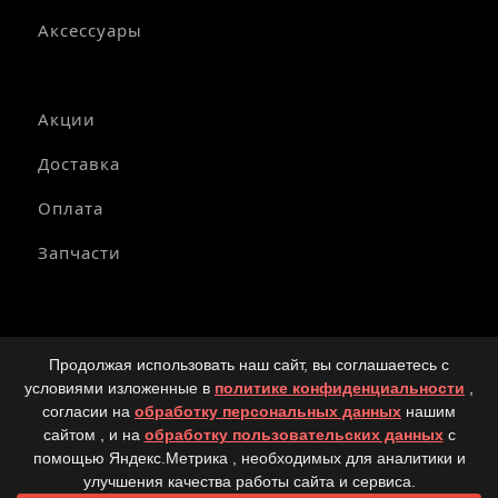
Аксессуары
Акции
Доставка
Оплата
Запчасти
© Copyright 2025-2026 Официальный дилер мототехники
Продолжая использовать наш сайт, вы соглашаетесь с
SEGWAY в России.
условиями изложенные в
политике конфиденциальности
,
Политика конфиденциальности
согласии на
обработку персональных данных
нашим
сайтом , и на
обработку пользовательских данных
с
Вся размещённая на сайте информация, касающаяся
технических характеристик и общей информации,
помощью Яндекс.Метрика , необходимых для аналитики и
стоимости техники, запасных частей и аксессуаров, носит
улучшения качества работы сайта и сервиса.