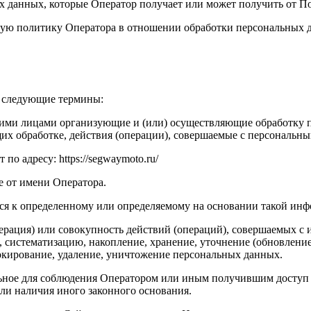
 данных, которые Оператор получает или может получить от Пол
ую политику Оператора в отношении обработки персональных 
я следующие термины:
ругими лицами организующие и (или) осуществляющие обработку
их обработке, действия (операции), совершаемые с персональн
по адресу: https://segwaymoto.ru/
е от имени Оператора.
яся к определенному или определяемому на основании такой ин
ерация) или совокупность действий (операций), совершаемых с 
, систематизацию, накопление, хранение, уточнение (обновление
локирование, удаление, уничтожение персональных данных.
льное для соблюдения Оператором или иным получившим доступ
или наличия иного законного основания.