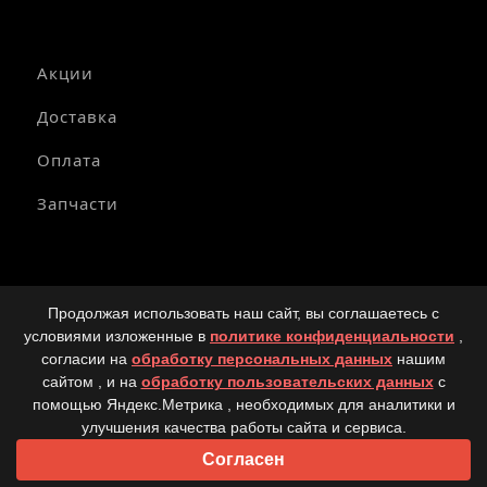
Акции
Доставка
Оплата
Запчасти
© Copyright 2025-2026 Официальный дилер мототехники
Продолжая использовать наш сайт, вы соглашаетесь с
SEGWAY в России.
условиями изложенные в
политике конфиденциальности
,
Политика конфиденциальности
согласии на
обработку персональных данных
нашим
сайтом , и на
обработку пользовательских данных
с
Вся размещённая на сайте информация, касающаяся
технических характеристик и общей информации,
помощью Яндекс.Метрика , необходимых для аналитики и
стоимости техники, запасных частей и аксессуаров, носит
улучшения качества работы сайта и сервиса.
исключительно информационно-рекламный характер. Не
Согласен
является офертой или публичной офертой в соответствии