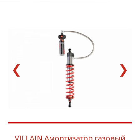
❮
❯
VILLAIN Амортизатор газовый