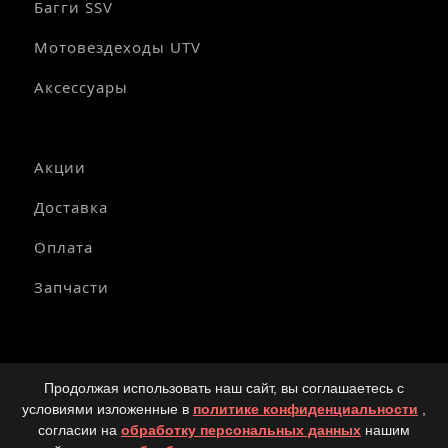
Багги SSV
Мотовездеходы UTV
Аксессуары
Акции
Доставка
Оплата
Запчасти
© Copyright 2025-2026 Официальный дилер мототехники
Продолжая использовать наш сайт, вы соглашаетесь с
SEGWAY в России.
условиями изложенные в
политике конфиденциальности
,
Политика конфиденциальности
согласии на
обработку персональных данных
нашим