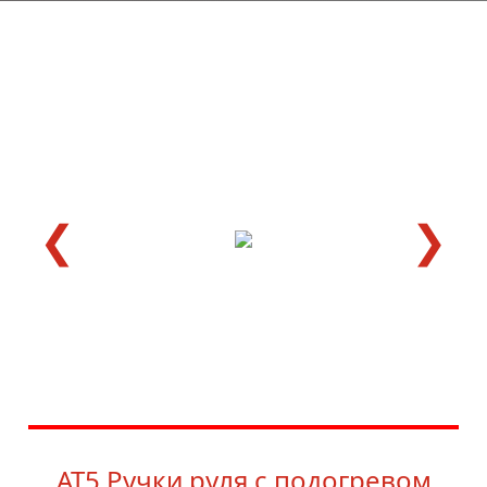
❮
❯
AT5 Ручки руля с подогревом