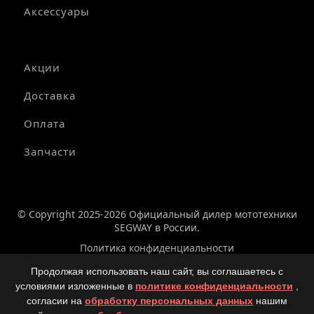
Аксессуары
Акции
Доставка
Оплата
Запчасти
© Copyright 2025-2026 Официальный дилер мототехники
SEGWAY в России.
Политика конфиденциальности
Вся размещённая на сайте информация, касающаяся
Продолжая использовать наш сайт, вы соглашаетесь с
технических характеристик и общей информации,
условиями изложенные в
политике конфиденциальности
,
стоимости техники, запасных частей и аксессуаров, носит
согласии на
обработку персональных данных
нашим
исключительно информационно-рекламный характер. Не